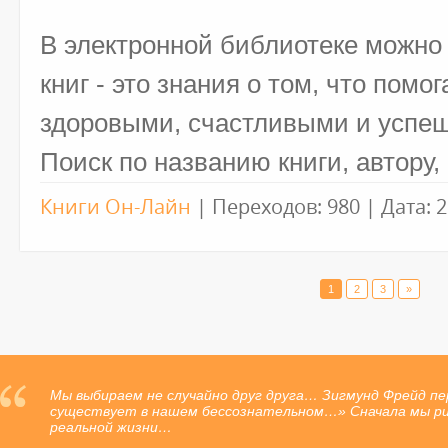
В электронной библиотеке можно
книг - это знания о том, что помо
здоровыми, счастливыми и успе
Поиск по названию книги, автору
Книги Он-Лайн
|
Переходов:
980
|
Дата:
2
1
2
3
»
Мы выбираем не случайно друг друга… Зигмунд Фрейд пе
В человеке должно быть все прекрасно: и лицо, и одежда,
существует в нашем бессознательном…» Сначала мы рис
- Антон Павлович Чехов
реальной жизни…